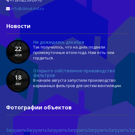
+7 (8162) 50-20-70
info@climat-ind.ru
Новости
Не дожидаясь декабря
Так получилось, что на днях подвели
22
промежуточные итоги года. Нам есть чем
ноя
гордиться.
Открыто собственное производство
фильтров
18
В начале августа запустили производство
авг
карманных фильтров для систем вентиляции.
Фотографии объектов
Загрузить
Загрузить
Загрузить
Загрузить
Загрузить
Загрузить
За