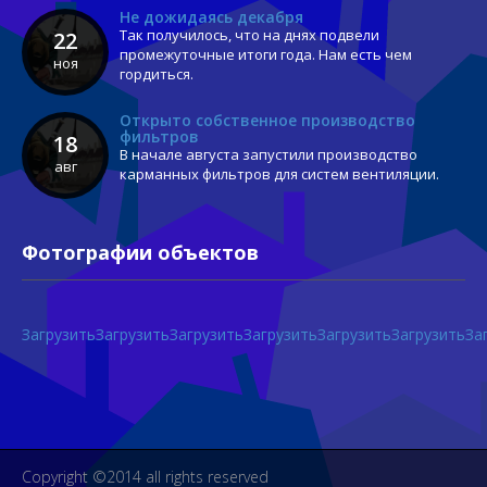
Не дожидаясь декабря
Так получилось, что на днях подвели
22
промежуточные итоги года. Нам есть чем
ноя
гордиться.
Открыто собственное производство
фильтров
18
В начале августа запустили производство
авг
карманных фильтров для систем вентиляции.
Фотографии объектов
Загрузить
Загрузить
Загрузить
Загрузить
Загрузить
Загрузить
За
Copyright ©2014 all rights reserved